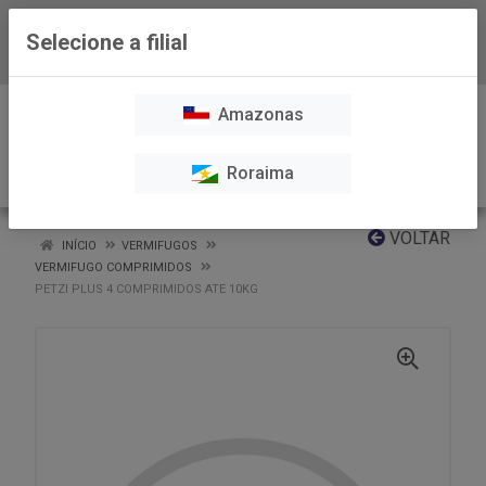
Selecione a filial
Baixe já nosso APP
0
Amazonas
Roraima
VOLTAR
INÍCIO
VERMIFUGOS
VERMIFUGO COMPRIMIDOS
PETZI PLUS 4 COMPRIMIDOS ATE 10KG