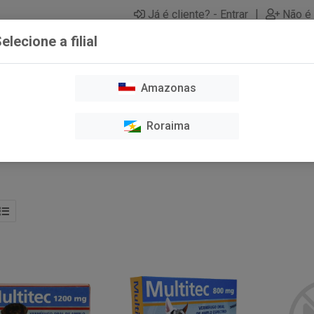
|
Já é cliente? - Entrar
Não é 
elecione a filial
Amazonas
O E TOSA
CAES
GATOS
HIGIENE E LIMPEZA
MEDICAME
Roraima