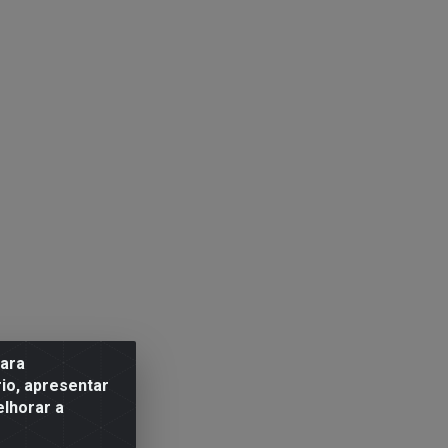
para
io, apresentar
elhorar a