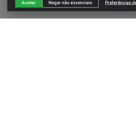
Aceitar
Negar não essenciais
Preferências d
Cadastre-se para receber nossas of