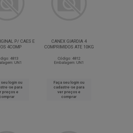
GINAL P/ CAES E
CANEX GIARDIA 4
TOS 4COMP
COMPRIMIDOS ATE 10KG
digo: 4813
Código: 4812
alagem: UN1
Embalagem: UN1
 seu login ou
Faça seu login ou
stre-se para
cadastre-se para
r preços e
ver preços e
comprar
comprar