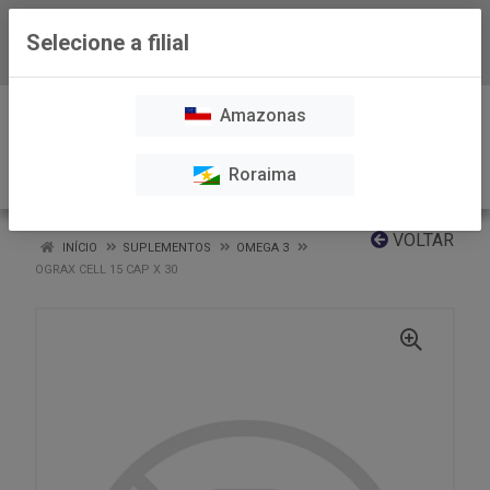
Selecione a filial
Baixe já nosso APP
0
Amazonas
Roraima
VOLTAR
INÍCIO
SUPLEMENTOS
OMEGA 3
OGRAX CELL 15 CAP X 30