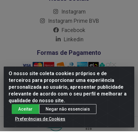
Instagram
Instagram Prime BVB
Facebook
Linkedin
Formas de Pagamento
O nosso site coleta cookies próprios e de
terceiros para proporcionar uma experiência
personalizada ao usuário, apresentar publicidade
Distribuidora Prime LTDA - Av. Professor Nilton Lins, 781 -
relevante de acordo com o seu perfil e melhorar a
Flores, Manaus/AM - CEP 69.058-030 - CNPJ:
qualidade do nosso site.
10.717.750/0001-32
Aceitar
Negar não essenciais
Preferências de Cookies