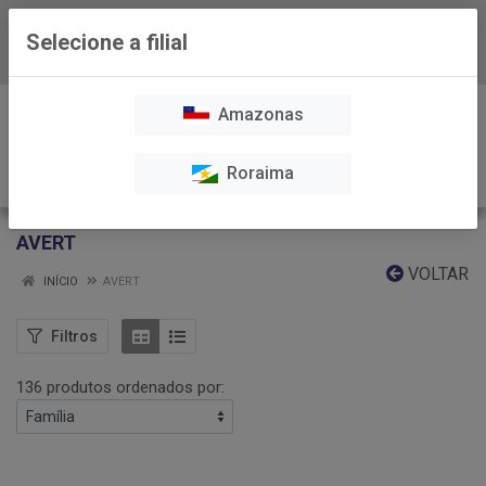
Selecione a filial
Baixe já nosso APP
0
Amazonas
Roraima
AVERT
VOLTAR
INÍCIO
AVERT
Filtros
136 produtos ordenados por: