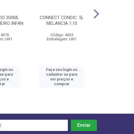
DO 300ML
CONNECT CONDIC. 5L
DP MASCARA 
EIRO INFAN
MELANCIA 1:10
AGATA RECONS
PU
 4376
Código: 4635
Código: 43
m: UN1
Embalagem: UN1
Embalagem:
login ou
Faça seu login ou
Faça seu log
se para
cadastre-se para
cadastre-se 
ços e
ver preços e
ver preços
rar
comprar
comprar