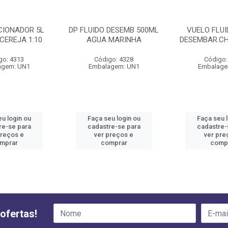
CIONADOR 5L
DP FLUIDO DESEMB 500ML
VUELO FLUI
CEREJA 1:10
AGUA MARINHA
DESEMBAR.CH
go: 4313
Código: 4328
Código:
agem: UN1
Embalagem: UN1
Embalage
u login ou
Faça seu login ou
Faça seu 
re-se para
cadastre-se para
cadastre-
preços e
ver preços e
ver pre
mprar
comprar
comp
ofertas!