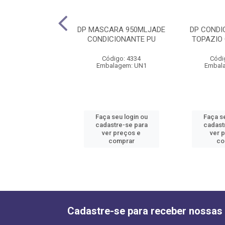
ASCARA 950ML
DP MASCARA 950MLJADE
DP CONDI
RECONSTRUTORA
CONDICIONANTE PU
TOPAZIO 
PU
Código: 4334
Códi
ódigo: 4336
Embalagem: UN1
Embal
alagem: UN1
 seu login ou
Faça seu login ou
Faça se
astre-se para
cadastre-se para
cadast
er preços e
ver preços e
ver 
comprar
comprar
co
Cadastre-se para receber nossas 