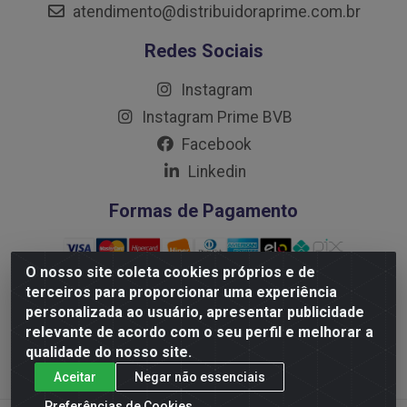
atendimento@distribuidoraprime.com.br
Redes Sociais
Instagram
Instagram Prime BVB
Facebook
Linkedin
Formas de Pagamento
O nosso site coleta cookies próprios e de
terceiros para proporcionar uma experiência
personalizada ao usuário, apresentar publicidade
Distribuidora Prime LTDA - Av. Professor Nilton Lins, 781 -
relevante de acordo com o seu perfil e melhorar a
Flores, Manaus/AM - CEP 69.058-030 - CNPJ:
qualidade do nosso site.
10.717.750/0001-32
Aceitar
Negar não essenciais
Preferências de Cookies