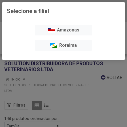
Selecione a filial
Baixe já nosso APP
0
Amazonas
Roraima
SOLUTION DISTRIBUIDORA DE PRODUTOS
VETERINARIOS LTDA
VOLTAR
INÍCIO
SOLUTION DISTRIBUIDORA DE PRODUTOS VETERINARIOS
LTDA
Filtros
148 produtos ordenados por: