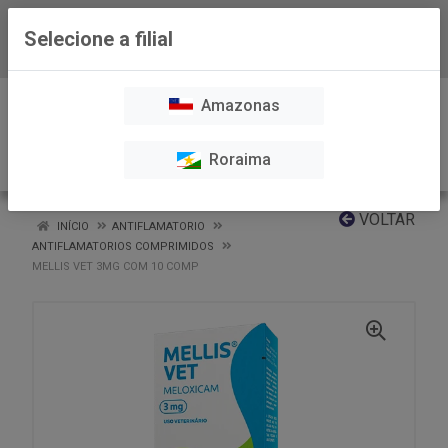
Selecione a filial
Baixe já nosso APP
0
Amazonas
Roraima
VOLTAR
INÍCIO
ANTIFLAMATORIO
ANTIFLAMATORIOS COMPRIMIDOS
MELLIS VET 3MG COM 10 COMP