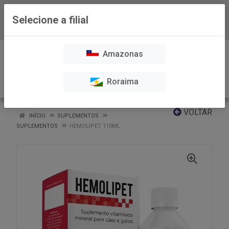
Selecione a filial
Baixe já nosso APP
0
Amazonas
Roraima
VOLTAR
INÍCIO
SUPLEMENTOS
SUPLEMENTOS
HEMOLIPET 110ML