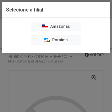
Selecione a filial
Baixe já nosso APP
0
Amazonas
Roraima
VOLTAR
INÍCIO
BANHO E TOSA
SHAMPOO
DP SHAMPOO 5L ESMERALDA SUAVE 1:10