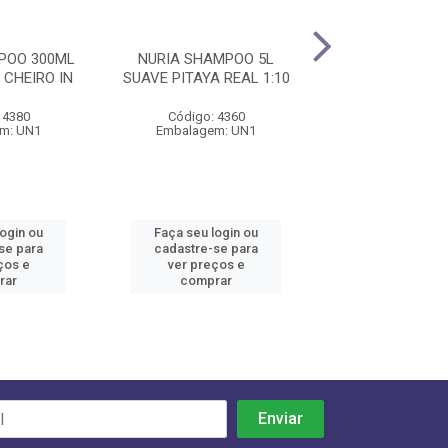
POO 300ML
NURIA SHAMPOO 5L
VUELO SHAMPO
CHEIRO IN
SUAVE PITAYA REAL 1:10
2EM1 CHEIRO D
 4380
Código: 4360
Código: 43
m: UN1
Embalagem: UN1
Embalagem:
login ou
Faça seu login ou
Faça seu log
se para
cadastre-se para
cadastre-se 
ços e
ver preços e
ver preços
rar
comprar
comprar