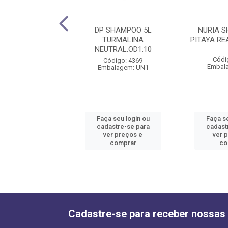
SHAMPOO 500ML
DP SHAMPOO 5L
NURIA 
HEIRO DE NFANC
TURMALINA
PITAYA RE
NEUTRAL.OD1:10
ódigo: 4381
Códi
Código: 4369
alagem: UN1
Embal
Embalagem: UN1
 seu login ou
Faça seu login ou
Faça se
astre-se para
cadastre-se para
cadast
er preços e
ver preços e
ver 
comprar
comprar
co
Cadastre-se para receber nossas 