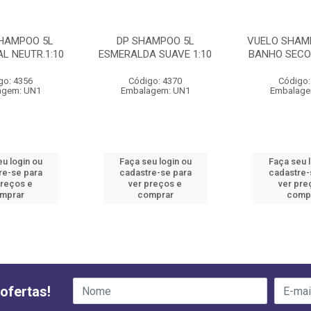
SHAMPOO 5L
DP SHAMPOO 5L
VUELO SHAM
AL NEUTR.1:10
ESMERALDA SUAVE 1:10
BANHO SECO 
go: 4356
Código: 4370
Código:
agem: UN1
Embalagem: UN1
Embalage
u login ou
Faça seu login ou
Faça seu 
re-se para
cadastre-se para
cadastre-
preços e
ver preços e
ver pre
mprar
comprar
comp
ofertas!