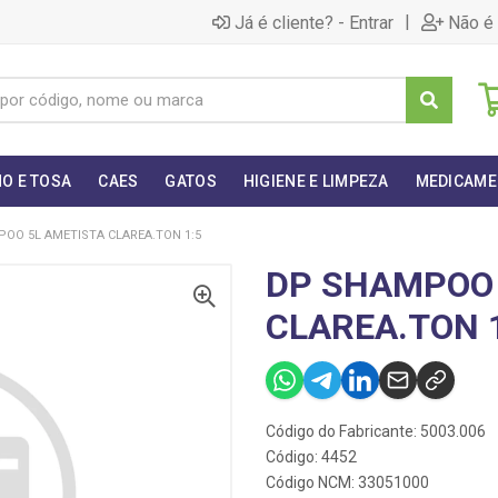
|
Já é cliente? - Entrar
Não é 
O E TOSA
CAES
GATOS
HIGIENE E LIMPEZA
MEDICAME
OO 5L AMETISTA CLAREA.TON 1:5
DP SHAMPOO 
CLAREA.TON 
Código do Fabricante: 5003.006
Código: 4452
Código NCM: 33051000