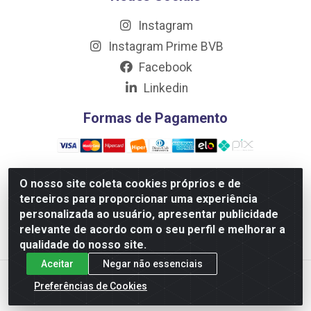
Instagram
Instagram Prime BVB
Facebook
Linkedin
Formas de Pagamento
O nosso site coleta cookies próprios e de
terceiros para proporcionar uma experiência
Distribuidora Prime LTDA - Av. Professor Nilton Lins, 781
personalizada ao usuário, apresentar publicidade
- Flores, Manaus/AM - CEP 69.058-030 - CNPJ:
relevante de acordo com o seu perfil e melhorar a
10.717.750/0001-32
qualidade do nosso site.
Aceitar
Negar não essenciais
Preferências de Cookies