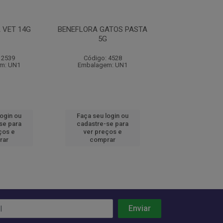
 VET 14G
BENEFLORA GATOS PASTA
BENEFLORA DER
5G
30G
 2539
Código: 4528
Código: 45
m: UN1
Embalagem: UN1
Embalagem:
login ou
Faça seu login ou
Faça seu log
se para
cadastre-se para
cadastre-se 
ços e
ver preços e
ver preços
rar
comprar
comprar