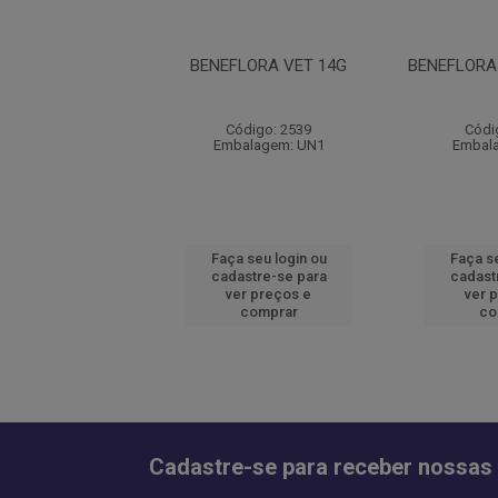
RA DERME PASTA
BENEFLORA VET 14G
BENEFLORA
30G
ódigo: 4519
Código: 2539
Códi
alagem: UN1
Embalagem: UN1
Embal
 seu login ou
Faça seu login ou
Faça se
astre-se para
cadastre-se para
cadast
er preços e
ver preços e
ver 
comprar
comprar
co
Cadastre-se para receber nossas 