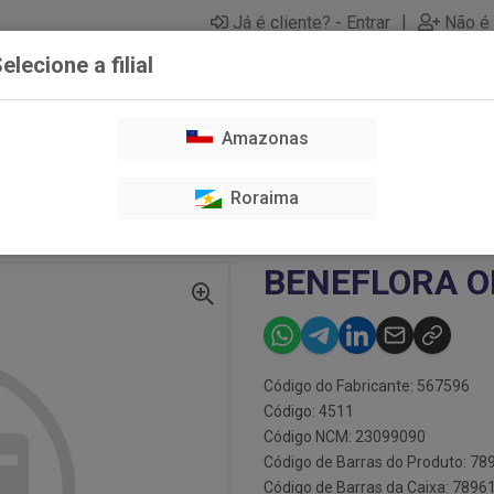
|
Já é cliente? - Entrar
Não é 
elecione a filial
Amazonas
O E TOSA
CAES
GATOS
HIGIENE E LIMPEZA
MEDICAME
Roraima
 / OTC
BENEFLORA ORO PASTA 30G
BENEFLORA O
Código do Fabricante: 567596
Código: 4511
Código NCM: 23099090
Código de Barras do Produto: 7
Código de Barras da Caixa: 789