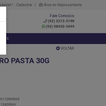
|
cliente? - Cadastrar
Área do Representante
Fale Conosco
0
(92) 3213-3198
(92) 98430-3499
NTOS
VOLTAR
RO PASTA 30G
896112409069
6112409069