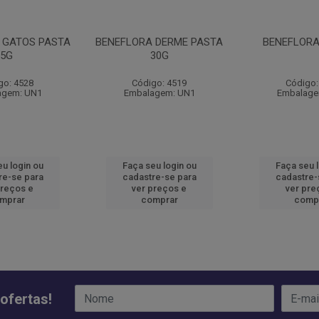
 GATOS PASTA
BENEFLORA DERME PASTA
BENEFLORA
5G
30G
go: 4528
Código: 4519
Código:
agem: UN1
Embalagem: UN1
Embalage
u login ou
Faça seu login ou
Faça seu 
re-se para
cadastre-se para
cadastre-
preços e
ver preços e
ver pre
mprar
comprar
comp
ofertas!