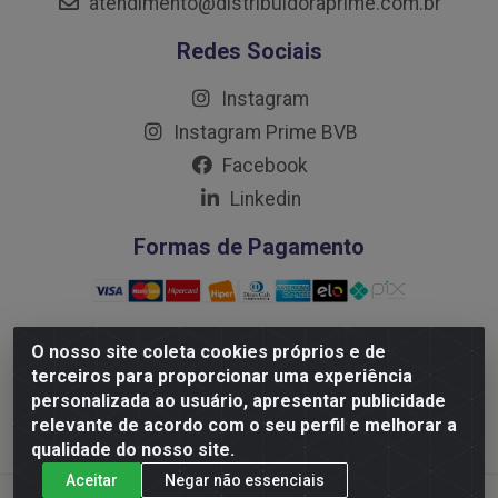
atendimento@distribuidoraprime.com.br
Redes Sociais
Instagram
Instagram Prime BVB
Facebook
Linkedin
Formas de Pagamento
O nosso site coleta cookies próprios e de
terceiros para proporcionar uma experiência
Distribuidora Prime LTDA - Av. Professor Nilton Lins, 781
personalizada ao usuário, apresentar publicidade
- Flores, Manaus/AM - CEP 69.058-030 - CNPJ:
relevante de acordo com o seu perfil e melhorar a
10.717.750/0001-32
qualidade do nosso site.
Aceitar
Negar não essenciais