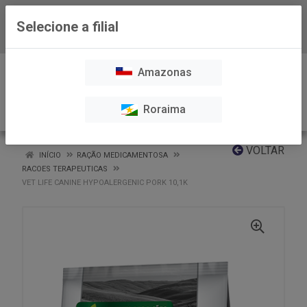
Selecione a filial
Baixe já nosso APP
0
Amazonas
Roraima
VOLTAR
INÍCIO
RAÇÃO MEDICAMENTOSA
RACOES TERAPEUTICAS
VET LIFE CANINE HYPOALERGENIC PORK 10,1K