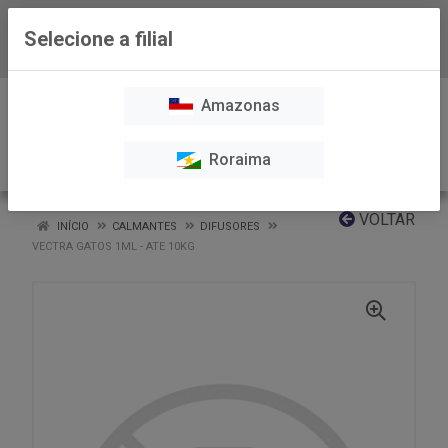
Selecione a filial
Baixe já nosso APP
0
Amazonas
Roraima
VOLTAR
INÍCIO
CALMANTES
DIFUSORES
VECTRA GATOS 1ML - ATE 10KG