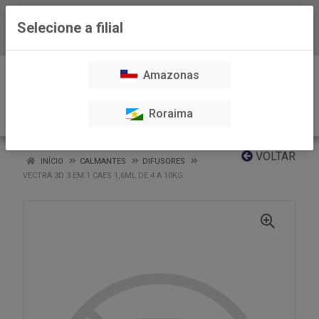
Selecione a filial
Baixe já nosso APP
0
Amazonas
Roraima
VOLTAR
INÍCIO
CALMANTES
DIFUSORES
VECTRA 3D 3 EM 1 CAES 1,6ML DE 4 A 10KG