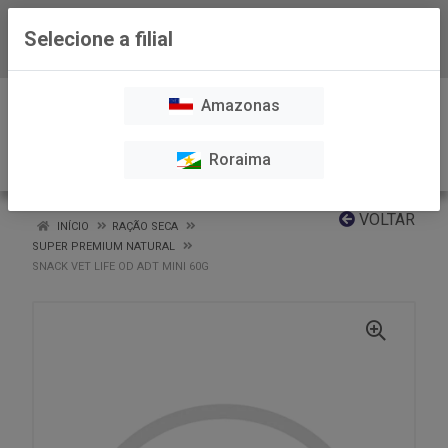
Selecione a filial
Baixe já nosso APP
0
Amazonas
Roraima
VOLTAR
INÍCIO
RAÇÃO SECA
SUPER PREMIUM NATURAL
SNACK VET LIFE OD ADT MINI 60G