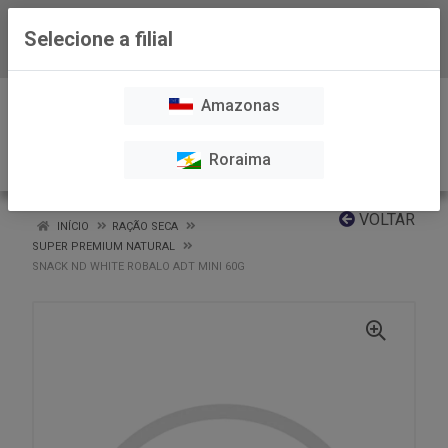
Selecione a filial
Baixe já nosso APP
0
Amazonas
Roraima
VOLTAR
INÍCIO
RAÇÃO SECA
SUPER PREMIUM NATURAL
SNACK ND WHITE ROBALO ADT MINI 60G