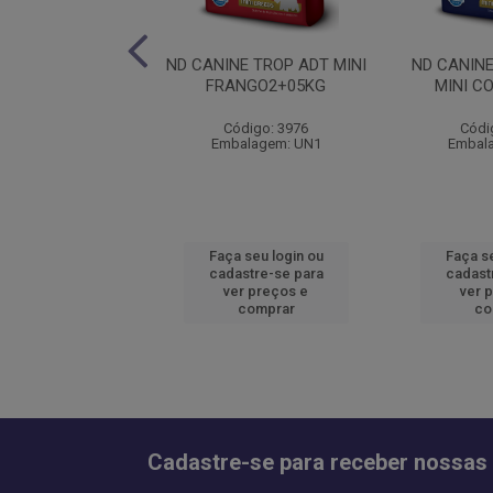
NE AG SELECTION
ND CANINE TROP ADT MINI
ND CANIN
T MAXI 15KG
FRANGO2+05KG
MINI C
ódigo: 1915
Código: 3976
Códi
alagem: UN1
Embalagem: UN1
Embal
 seu login ou
Faça seu login ou
Faça se
astre-se para
cadastre-se para
cadast
er preços e
ver preços e
ver 
comprar
comprar
co
Cadastre-se para receber nossas 