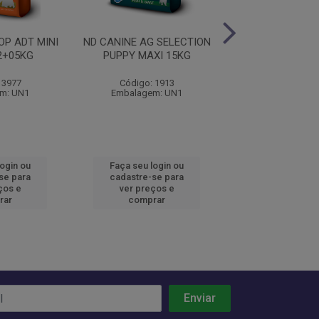
OP ADT MINI
ND CANINE AG SELECTION
ND CANINE AG S
2+05KG
PUPPY MAXI 15KG
ADULT MAXI
 3977
Código: 1913
Código: 19
m: UN1
Embalagem: UN1
Embalagem:
login ou
Faça seu login ou
Faça seu log
se para
cadastre-se para
cadastre-se 
ços e
ver preços e
ver preços
rar
comprar
comprar