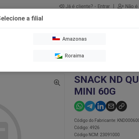
|
Já é cliente? - Entrar
Não é 
elecione a filial
Amazonas
O E TOSA
CAES
GATOS
HIGIENE E LIMPEZA
MEDICAME
Roraima
SNACK ND QUINOA CODORNA ADT MINI 60G
SNACK ND QU
MINI 60G
Código do Fabricante: KND00060
Código: 4926
Código NCM: 23091000