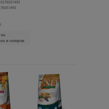
010276051493
0276051493
S
 ou
ços e comprar