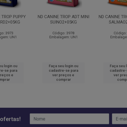
E TROP PUPPY
ND CANINE TROP ADT MINI
ND CANINE TR
ORD2+05KG
SUINO2+05KG
SALMAO
go: 3973
Código: 3978
Código:
agem: UN1
Embalagem: UN1
Embalage
u login ou
Faça seu login ou
Faça seu 
re-se para
cadastre-se para
cadastre-
preços e
ver preços e
ver pre
mprar
comprar
comp
ofertas!