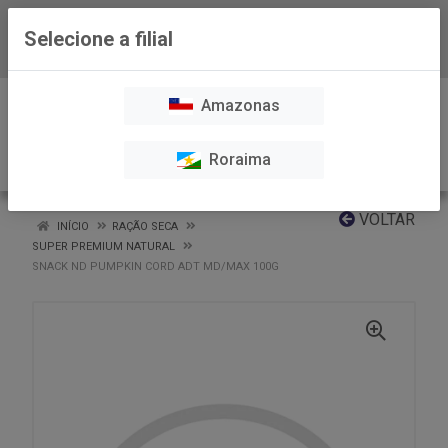
Selecione a filial
Baixe já nosso APP
0
Amazonas
Roraima
VOLTAR
INÍCIO
RAÇÃO SECA
SUPER PREMIUM NATURAL
SNACK ND PUMPKIN CORD ADT MD/MAX 100G