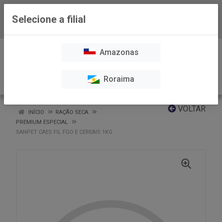
Selecione a filial
Baixe já nosso APP
0
Amazonas
Roraima
VOLTAR
INÍCIO
RAÇÃO SECA
PREMIUM ESPECIAL
SANPET CAES FIL FGO E CEREAIS 1KG