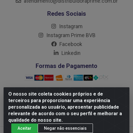
atendimento@distribuidoraprime.com.br
Redes Sociais
Instagram
Instagram Prime BVB
Facebook
Linkedin
Formas de Pagamento
O nosso site coleta cookies próprios e de
terceiros para proporcionar uma experiência
Distribuidora Prime LTDA - Av. Professor Nilton Lins, 781
personalizada ao usuário, apresentar publicidade
- Flores, Manaus/AM - CEP 69.058-030 - CNPJ:
relevante de acordo com o seu perfil e melhorar a
10.717.750/0001-32
qualidade do nosso site.
Aceitar
Negar não essenciais