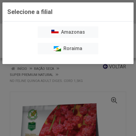
Selecione a filial
Baixe já nosso APP
0
Amazonas
Roraima
VOLTAR
INÍCIO
RAÇÃO SECA
SUPER PREMIUM NATURAL
ND FELINE QUINOA ADULT DIGES. CORD 1,5KG