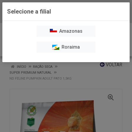
Selecione a filial
Baixe já nosso APP
0
Amazonas
Roraima
VOLTAR
INÍCIO
RAÇÃO SECA
SUPER PREMIUM NATURAL
ND FELINE PUMPKIN ADULT PATO 1,5KG