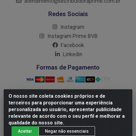
atendimento@distribuidoraprime.com.br
Redes Sociais
Instagram
Instagram Prime BVB
Facebook
Linkedin
Formas de Pagamento
O nosso site coleta cookies próprios e de
terceiros para proporcionar uma experiência
Distribuidora Prime LTDA - Av. Professor Nilton Lins, 781
personalizada ao usuário, apresentar publicidade
- Flores, Manaus/AM - CEP 69.058-030 - CNPJ:
relevante de acordo com o seu perfil e melhorar a
10.717.750/0001-32
qualidade do nosso site.
Aceitar
Negar não essenciais