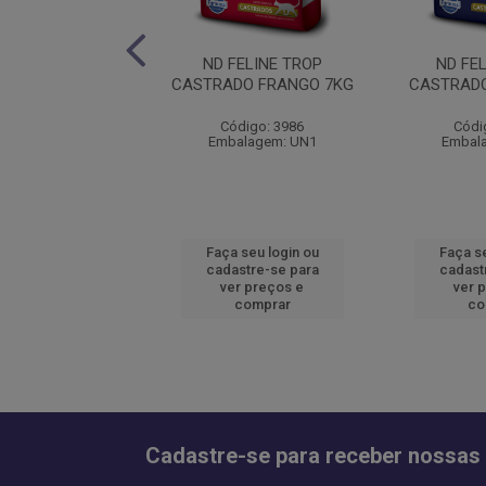
NE QUINOA ADULT
ND FELINE TROP
ND FE
S. CORD 1,5KG
CASTRADO FRANGO 7KG
CASTRADO
ódigo: 1378
Código: 3986
Códi
alagem: UN1
Embalagem: UN1
Embal
 seu login ou
Faça seu login ou
Faça se
astre-se para
cadastre-se para
cadast
er preços e
ver preços e
ver 
comprar
comprar
co
Cadastre-se para receber nossas 