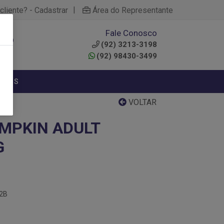
|
cliente? - Cadastrar
Área do Representante
Fale Conosco
0
(92) 3213-3198
(92) 98430-3499
NTOS
VOLTAR
UMPKIN ADULT
G
22B