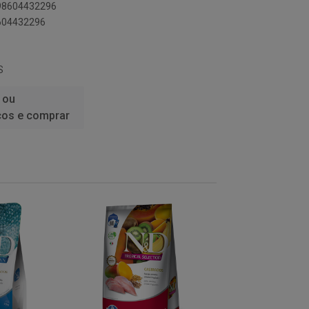
898604432296
8604432296
S
 ou
ços e comprar