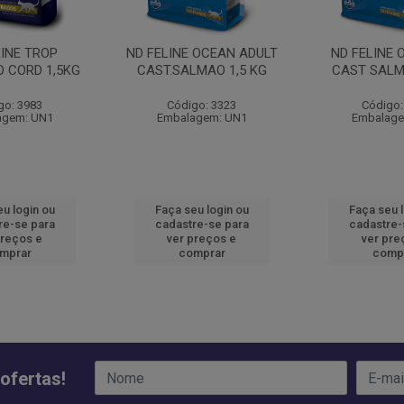
LINE TROP
ND FELINE OCEAN ADULT
ND FELINE 
 CORD 1,5KG
CAST.SALMAO 1,5 KG
CAST SALM
go: 3983
Código: 3323
Código:
agem: UN1
Embalagem: UN1
Embalage
u login ou
Faça seu login ou
Faça seu 
re-se para
cadastre-se para
cadastre-
preços e
ver preços e
ver pre
mprar
comprar
comp
ofertas!