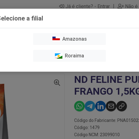
|
Já é cliente? - Entrar
Não é 
elecione a filial
Amazonas
O E TOSA
CAES
GATOS
HIGIENE E LIMPEZA
MEDICAME
Roraima
ND FELINE PUMPKIN ADULT FRANGO 1,5KG
ND FELINE P
FRANGO 1,5K
Código do Fabricante: PNA0150
Código: 1479
Código NCM: 23099010