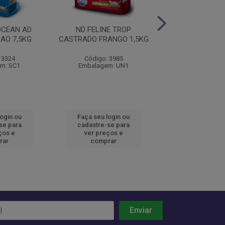
OCEAN AD
ND FELINE TROP
ND FELINE QUIN
AO 7,5KG
CASTRADO FRANGO 1,5KG
DIGES. CORD 
 3324
Código: 3985
Código: 13
m: SC1
Embalagem: UN1
Embalagem:
login ou
Faça seu login ou
Faça seu log
se para
cadastre-se para
cadastre-se 
ços e
ver preços e
ver preços
rar
comprar
comprar