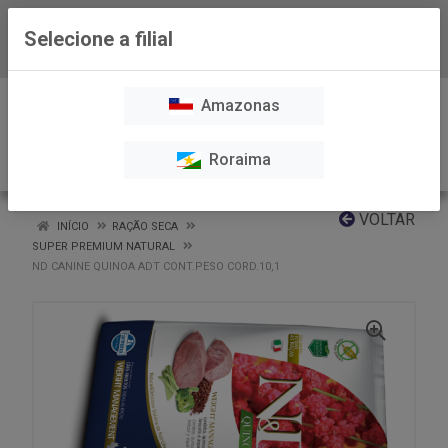
Selecione a filial
Baixe já nosso APP
0
Amazonas
Roraima
VOLTAR
INÍCIO
RAÇÃO SECA
SUPER PREMIUM NATURAL
ND CANINE QUINOA ADT CONT.PESO CORD.10,1