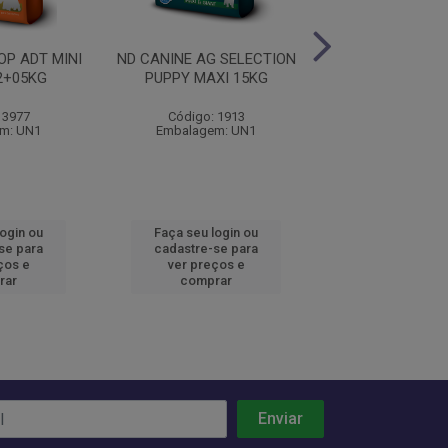
OP ADT MINI
ND CANINE AG SELECTION
ND CANINE AG S
2+05KG
PUPPY MAXI 15KG
ADULT MAXI
 3977
Código: 1913
Código: 19
m: UN1
Embalagem: UN1
Embalagem:
login ou
Faça seu login ou
Faça seu log
se para
cadastre-se para
cadastre-se 
ços e
ver preços e
ver preços
rar
comprar
comprar