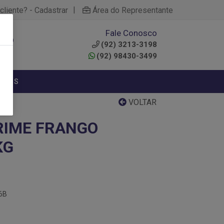
|
cliente? - Cadastrar
Área do Representante
Fale Conosco
0
(92) 3213-3198
(92) 98430-3499
NTOS
VOLTAR
RIME FRANGO
KG
06B