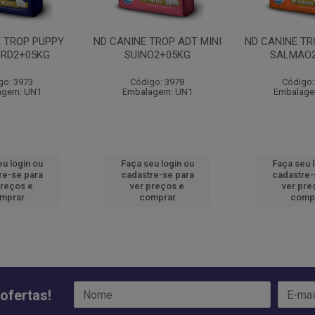
E TROP PUPPY
ND CANINE TROP ADT MINI
ND CANINE TR
ORD2+05KG
SUINO2+05KG
SALMAO
go: 3973
Código: 3978
Código:
agem: UN1
Embalagem: UN1
Embalage
u login ou
Faça seu login ou
Faça seu 
re-se para
cadastre-se para
cadastre-
preços e
ver preços e
ver pre
mprar
comprar
comp
ofertas!