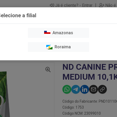
|
Já é cliente? - Entrar
Não é 
elecione a filial
Amazonas
O E TOSA
CAES
GATOS
HIGIENE E LIMPEZA
MEDICAME
Roraima
ND CANINE PRIME FRANGO MEDIUM 10,1KG
ND CANINE P
MEDIUM 10,1
Código do Fabricante: PND1011
Código: 1753
Código NCM: 23099010