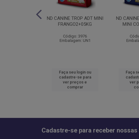
NE AG SELECTION
ND CANINE TROP ADT MINI
ND CANIN
T MAXI 15KG
FRANGO2+05KG
MINI C
ódigo: 1915
Código: 3976
Códi
alagem: UN1
Embalagem: UN1
Embal
 seu login ou
Faça seu login ou
Faça se
astre-se para
cadastre-se para
cadast
er preços e
ver preços e
ver 
comprar
comprar
co
Cadastre-se para receber nossas 