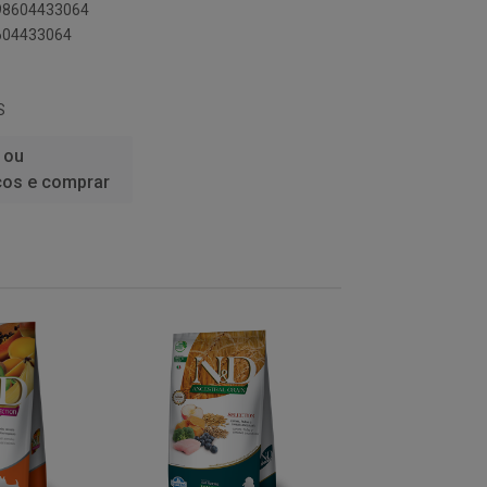
898604433064
8604433064
S
 ou
ços e comprar