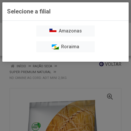
Selecione a filial
Baixe já nosso APP
0
Amazonas
Roraima
VOLTAR
INÍCIO
RAÇÃO SECA
SUPER PREMIUM NATURAL
ND CANINE AG CORD. ADT MINI 2,5KG