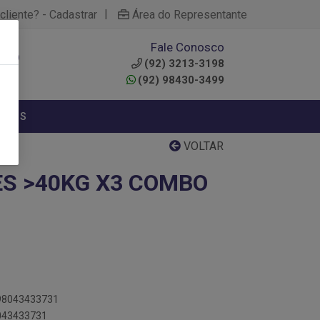
|
cliente? - Cadastrar
Área do Representante
Fale Conosco
0
(92) 3213-3198
(92) 98430-3499
NTOS
VOLTAR
ES >40KG X3 COMBO
898043433731
8043433731