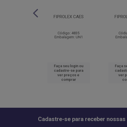
EX CAES >40KG
FIPROLEX CAES
FIPRO
ódigo: 4841
Código: 4835
Códi
alagem: UN1
Embalagem: UN1
Embal
 seu login ou
Faça seu login ou
Faça se
astre-se para
cadastre-se para
cadast
er preços e
ver preços e
ver 
comprar
comprar
co
Cadastre-se para receber nossas 