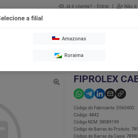
|
Já é cliente? - Entrar
Não é 
elecione a filial
Amazonas
O E TOSA
CAES
GATOS
HIGIENE E LIMPEZA
MEDICAME
Roraima
PATOS
FIPROLEX CAES >40KG X3 COMBO
FIPROLEX CA
Código do Fabricante: D56040D
Código: 4842
Código NCM: 38089199
Código de Barras do Produto: 7
Código de Barras da Caixa: 789