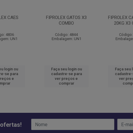
LEX CAES
FIPROLEX GATOS X3
FIPROLEX C
COMBO
20KG X3
go: 4836
Código: 4844
Código:
agem: UN1
Embalagem: UN1
Embalage
u login ou
Faça seu login ou
Faça seu 
re-se para
cadastre-se para
cadastre-
preços e
ver preços e
ver pre
mprar
comprar
comp
ofertas!