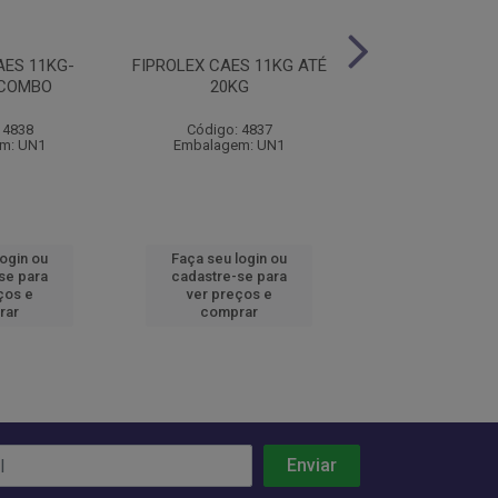
AES 11KG-
FIPROLEX CAES 11KG ATÉ
FIPROLEX CAE
 COMBO
20KG
 4838
Código: 4837
Código: 48
m: UN1
Embalagem: UN1
Embalagem:
login ou
Faça seu login ou
Faça seu log
se para
cadastre-se para
cadastre-se 
ços e
ver preços e
ver preços
rar
comprar
comprar