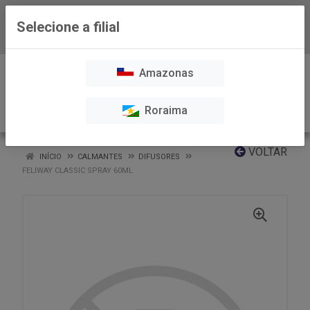
Selecione a filial
Baixe já nosso APP
0
Amazonas
Roraima
VOLTAR
INÍCIO
CALMANTES
DIFUSORES
FELIWAY CLASSIC SPRAY 60ML