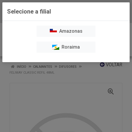
Selecione a filial
Baixe já nosso APP
0
Amazonas
Roraima
VOLTAR
INÍCIO
CALMANTES
DIFUSORES
FELIWAY CLASSIC REFIL 48ML