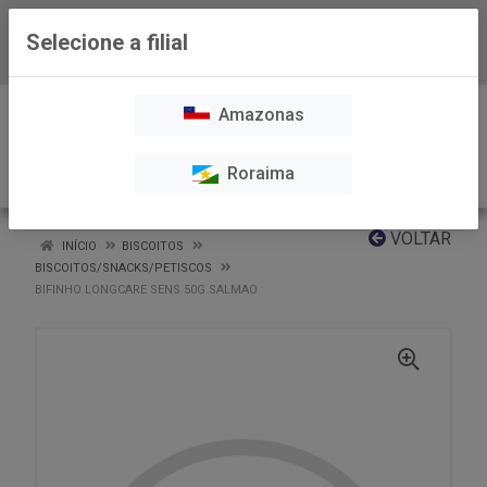
Selecione a filial
Baixe já nosso APP
0
Amazonas
Roraima
VOLTAR
INÍCIO
BISCOITOS
BISCOITOS/SNACKS/PETISCOS
BIFINHO LONGCARE SENS.50G SALMAO