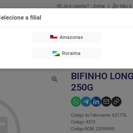
|
Já é cliente? - Entrar
Não é 
elecione a filial
Amazonas
O E TOSA
CAES
GATOS
HIGIENE E LIMPEZA
MEDICAME
Roraima
OS
BIFINHO LONGCARE HIP PROT 250G
BIFINHO LON
250G
Código do Fabricante: 631776
Código: 4310
Código NCM: 23099090