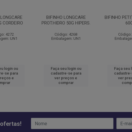
O LONGCARE
BIFINHO LONGCARE
BIFINHO PET
G CORDEIRO
PROT.HIDRO 50G HIPERS.
60
go: 4272
Código: 4268
Código:
agem: UN1
Embalagem: UN1
Embalage
u login ou
Faça seu login ou
Faça seu 
re-se para
cadastre-se para
cadastre-
preços e
ver preços e
ver pre
mprar
comprar
comp
ofertas!