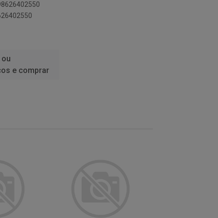
898626402550
8626402550
 ou
ços e comprar