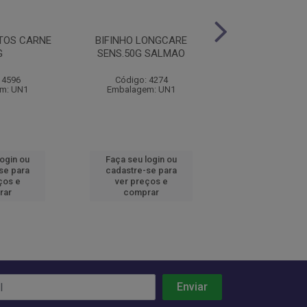
ITOS CARNE
BIFINHO LONGCARE
BIFINHO PETIT
G
SENS.50G SALMAO
500G
 4596
Código: 4274
Código: 45
m: UN1
Embalagem: UN1
Embalagem:
login ou
Faça seu login ou
Faça seu log
se para
cadastre-se para
cadastre-se 
ços e
ver preços e
ver preços
rar
comprar
comprar