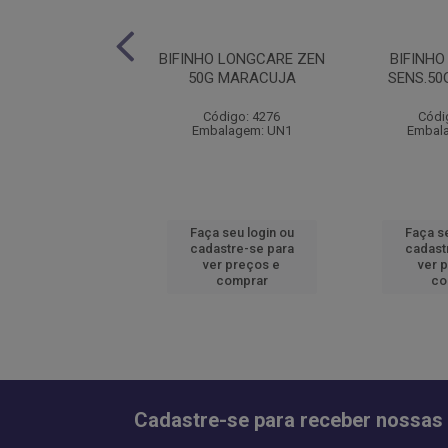
 PETITOS CARNE
BIFINHO LONGCARE ZEN
BIFINH
500G
50G MARACUJA
SENS.50
ódigo: 4593
Código: 4276
Códi
alagem: UN1
Embalagem: UN1
Embal
 seu login ou
Faça seu login ou
Faça se
astre-se para
cadastre-se para
cadast
er preços e
ver preços e
ver 
comprar
comprar
co
Cadastre-se para receber nossas 