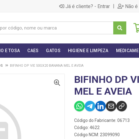
|
Já é cliente? - Entrar
Não é 
O E TOSA
CAES
GATOS
HIGIENE E LIMPEZA
MEDICAME
OS
BIFINHO DP VIE 50GX20 BANANA MEL E AVEIA
BIFINHO DP V
MEL E AVEIA
Código do Fabricante: 06713
Código: 4622
Código NCM: 23099090