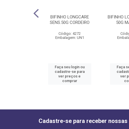
NHO LONGCARE
BIFINHO LONGCARE
BIFINHO 
DRO 50G HIPERS.
SENS.50G CORDEIRO
50G M
ódigo: 4268
Código: 4272
Códi
alagem: UN1
Embalagem: UN1
Embal
 seu login ou
Faça seu login ou
Faça se
astre-se para
cadastre-se para
cadast
er preços e
ver preços e
ver 
comprar
comprar
co
Cadastre-se para receber nossas 