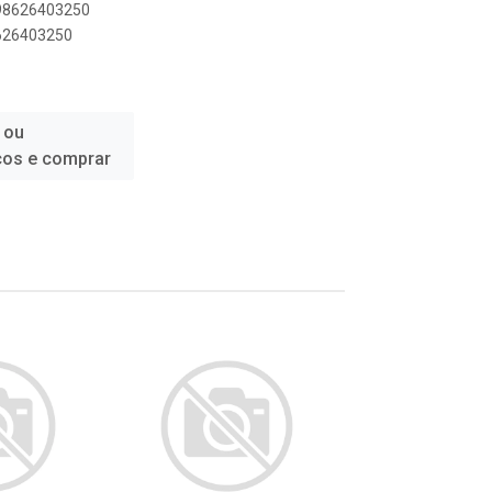
898626403250
8626403250
 ou
ços e comprar