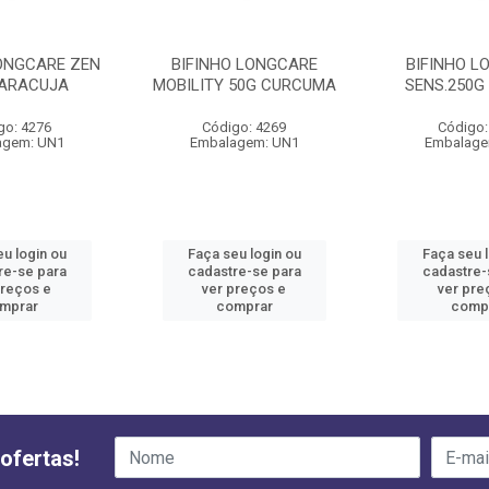
LONGCARE ZEN
BIFINHO LONGCARE
BIFINHO L
ARACUJA
MOBILITY 50G CURCUMA
SENS.250G
go: 4276
Código: 4269
Código:
agem: UN1
Embalagem: UN1
Embalage
u login ou
Faça seu login ou
Faça seu 
re-se para
cadastre-se para
cadastre-
preços e
ver preços e
ver pre
mprar
comprar
comp
ofertas!