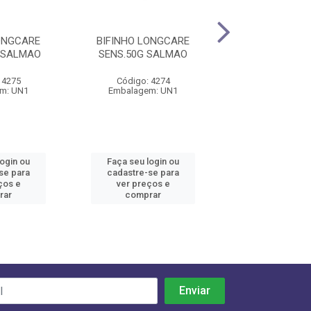
ONGCARE
BIFINHO LONGCARE
BIFINHO LON
 SALMAO
SENS.50G SALMAO
PROT.HIDRO 50G
 4275
Código: 4274
Código: 42
m: UN1
Embalagem: UN1
Embalagem:
login ou
Faça seu login ou
Faça seu log
se para
cadastre-se para
cadastre-se 
ços e
ver preços e
ver preços
rar
comprar
comprar