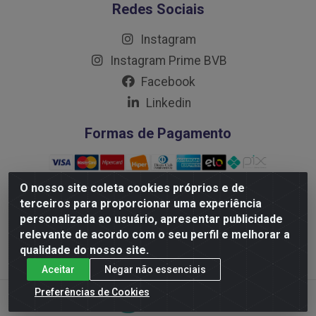
Redes Sociais
Instagram
Instagram Prime BVB
Facebook
Linkedin
Formas de Pagamento
O nosso site coleta cookies próprios e de
terceiros para proporcionar uma experiência
personalizada ao usuário, apresentar publicidade
Distribuidora Prime LTDA - Av. Professor Nilton Lins, 781 -
Flores, Manaus/AM - CEP 69.058-030 - CNPJ:
relevante de acordo com o seu perfil e melhorar a
10.717.750/0001-32
qualidade do nosso site.
Aceitar
Negar não essenciais
Preferências de Cookies