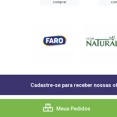
mprar
comprar
com
Cadastre-se para receber nossas of
Meus Pedidos