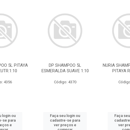
OO 5L PITAYA
DP SHAMPOO 5L
NURIA SHAMP
UTR.1:10
ESMERALDA SUAVE 1:10
PITAYA R
o: 4356
Código: 4370
Código
 login ou
Faça seu login ou
Faça seu
e-se para
cadastre-se para
cadastre
reços e
ver preços e
ver pr
prar
comprar
com