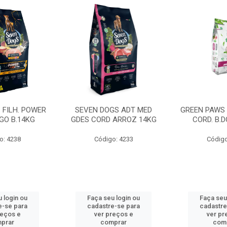
 FILH. POWER
SEVEN DOGS ADT MED
GREEN PAWS
GO B.14KG
GDES CORD ARROZ 14KG
CORD. B.
o: 4238
Código: 4233
Código
 login ou
Faça seu login ou
Faça seu
e-se para
cadastre-se para
cadastre
reços e
ver preços e
ver pr
prar
comprar
com