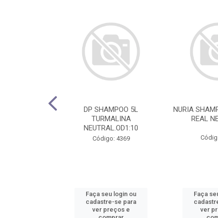
HAMPOO 5L
DP SHAMPOO 5L
NURIA SHAMP
 CUPUACU 1:10
TURMALINA
REAL NE
NEUTRAL.OD1:10
o: 4781
Códig
Código: 4369
u login ou
Faça seu login ou
Faça seu
e-se para
cadastre-se para
cadastr
reços e
ver preços e
ver p
mprar
comprar
com