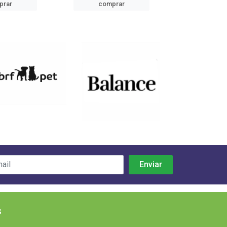
prar
comprar
comp
s