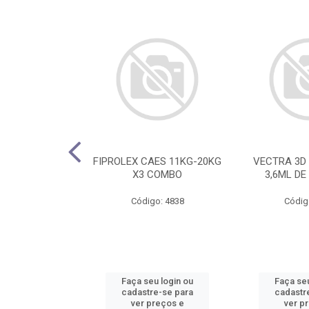
2,5MG C/ 30
FIPROLEX CAES 11KG-20KG
VECTRA 3D 
ATE 10KG
X3 COMBO
3,6ML DE
o: 4817
Código: 4838
Códig
u login ou
Faça seu login ou
Faça seu
e-se para
cadastre-se para
cadastr
reços e
ver preços e
ver p