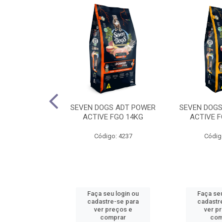
A CAO ADT
SEVEN DOGS ADT POWER
SEVEN DOGS
O ARROZ 20KG
ACTIVE FGO 14KG
ACTIVE F
o: 4289
Código: 4237
Códig
u login ou
Faça seu login ou
Faça seu
e-se para
cadastre-se para
cadastr
reços e
ver preços e
ver p
mprar
comprar
com