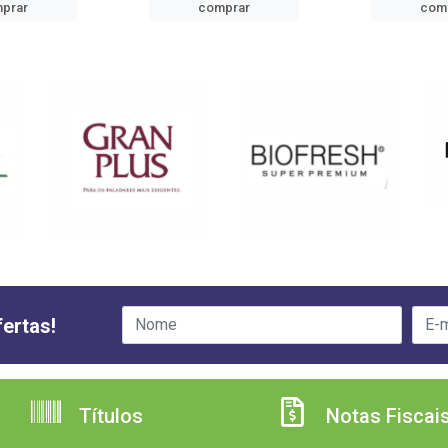
prar
comprar
com
ertas!
Títulos
Notas Fiscai