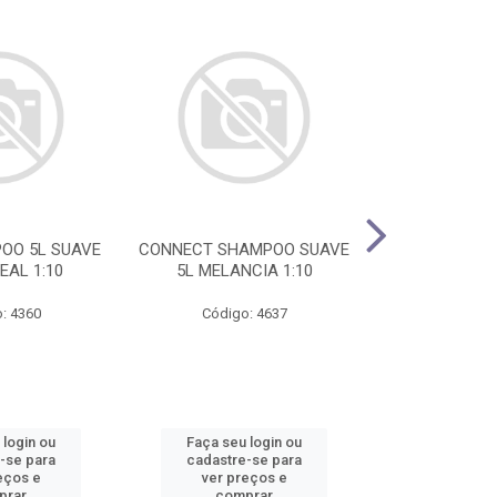
OO 5L SUAVE
CONNECT SHAMPOO SUAVE
DP COLONIA 5
EAL 1:10
5L MELANCIA 1:10
AVE
: 4360
Código: 4637
Código
 login ou
Faça seu login ou
Faça seu 
-se para
cadastre-se para
cadastre
eços e
ver preços e
ver pr
prar
comprar
comp