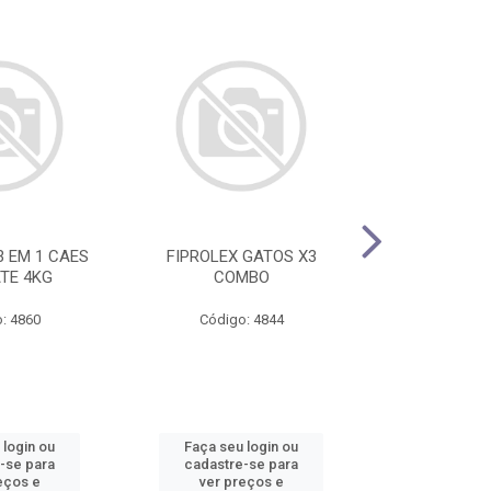
3 EM 1 CAES
FIPROLEX GATOS X3
FELIWAY OPTI
ATE 4KG
COMBO
+ REFI
: 4860
Código: 4844
Código
 login ou
Faça seu login ou
Faça seu 
-se para
cadastre-se para
cadastre
eços e
ver preços e
ver pr