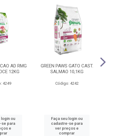
 CAO AD RMG
GREEN PAWS GATO CAST.
GREEN PAWS 
DOCE 12KG
SALMAO 10,1KG
PALA. EXI
: 4249
Código: 4242
Código
 login ou
Faça seu login ou
Faça seu 
-se para
cadastre-se para
cadastre
eços e
ver preços e
ver pr
prar
comprar
comp