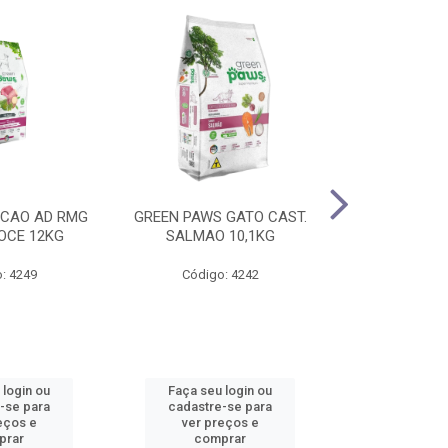
 CAO AD RMG
GREEN PAWS GATO CAST.
GREEN PAWS 
DOCE 12KG
SALMAO 10,1KG
PALA. EXI
: 4249
Código: 4242
Código
 login ou
Faça seu login ou
Faça seu 
-se para
cadastre-se para
cadastre
eços e
ver preços e
ver pr
prar
comprar
comp