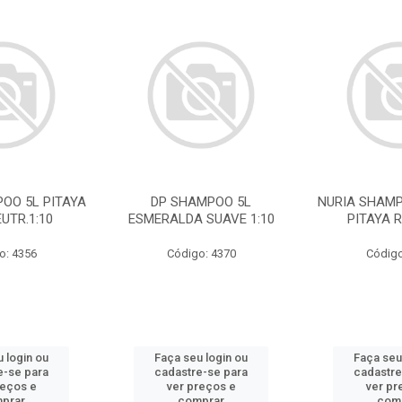
OO 5L PITAYA
DP SHAMPOO 5L
NURIA SHAMP
UTR.1:10
ESMERALDA SUAVE 1:10
PITAYA R
o: 4356
Código: 4370
Código
 login ou
Faça seu login ou
Faça seu
e-se para
cadastre-se para
cadastre
reços e
ver preços e
ver pr
prar
comprar
com