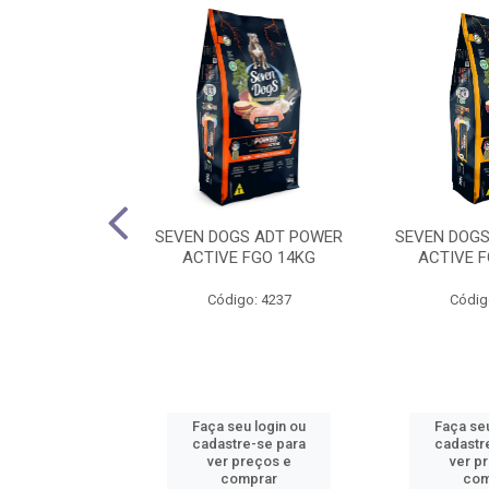
WS GATO MB
SEVEN DOGS ADT POWER
SEVEN DOGS
WHEY 1,5KG
ACTIVE FGO 14KG
ACTIVE F
o: 4760
Código: 4237
Códig
u login ou
Faça seu login ou
Faça seu
e-se para
cadastre-se para
cadastr
reços e
ver preços e
ver p
mprar
comprar
com