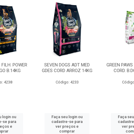
 FILH. POWER
SEVEN DOGS ADT MED
GREEN PAWS
GO B.14KG
GDES CORD ARROZ 14KG
CORD. B.
o: 4238
Código: 4233
Código
 login ou
Faça seu login ou
Faça seu
e-se para
cadastre-se para
cadastre
reços e
ver preços e
ver pr
prar
comprar
com