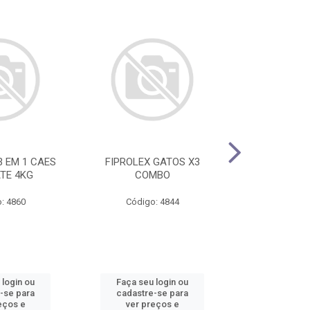
3 EM 1 CAES
FIPROLEX GATOS X3
FELIWAY OPTI
ATE 4KG
COMBO
+ REFI
: 4860
Código: 4844
Código
 login ou
Faça seu login ou
Faça seu 
-se para
cadastre-se para
cadastre
eços e
ver preços e
ver pr