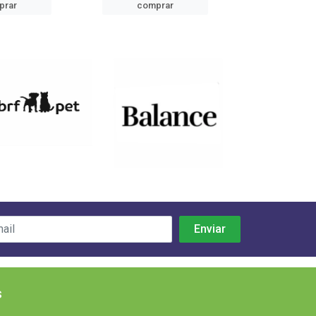
prar
comprar
comp
s