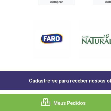
mprar
comprar
com
Cadastre-se para receber nossas of
Meus Pedidos