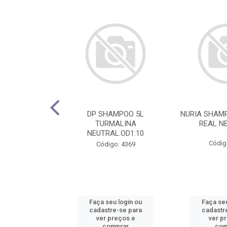
HAMPOO 5L
DP SHAMPOO 5L
NURIA SHAMP
 CUPUACU 1:10
TURMALINA
REAL NE
NEUTRAL.OD1:10
o: 4781
Códig
Código: 4369
u login ou
Faça seu login ou
Faça seu
e-se para
cadastre-se para
cadastr
reços e
ver preços e
ver p
mprar
comprar
com