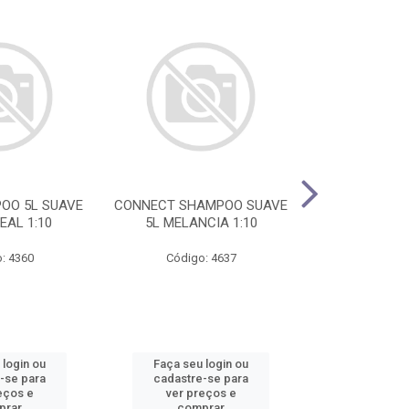
OO 5L SUAVE
CONNECT SHAMPOO SUAVE
DP COLONIA 5
EAL 1:10
5L MELANCIA 1:10
AVE
: 4360
Código: 4637
Código
 login ou
Faça seu login ou
Faça seu 
-se para
cadastre-se para
cadastre
eços e
ver preços e
ver pr
prar
comprar
comp