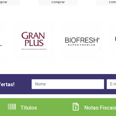
prar
comprar
com
ertas!
Títulos
Notas Fiscai