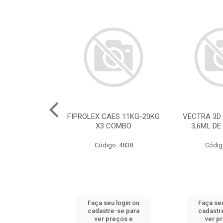
2,5MG C/ 30
FIPROLEX CAES 11KG-20KG
VECTRA 3D 
ATE 10KG
X3 COMBO
3,6ML DE
o: 4817
Código: 4838
Códig
u login ou
Faça seu login ou
Faça seu
e-se para
cadastre-se para
cadastr
reços e
ver preços e
ver p