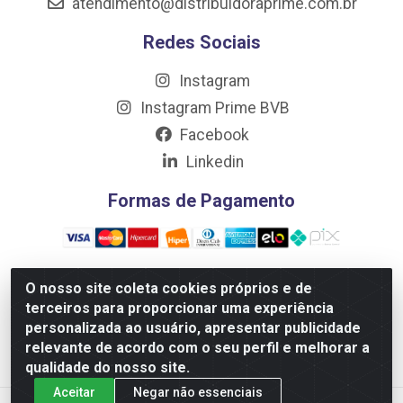
atendimento@distribuidoraprime.com.br
Redes Sociais
Instagram
Instagram Prime BVB
Facebook
Linkedin
Formas de Pagamento
O nosso site coleta cookies próprios e de
terceiros para proporcionar uma experiência
Distribuidora Prime LTDA - Av. Professor Nilton Lins, 781 -
personalizada ao usuário, apresentar publicidade
Flores, Manaus/AM - CEP 69.058-030 - CNPJ:
relevante de acordo com o seu perfil e melhorar a
10.717.750/0001-32
qualidade do nosso site.
Aceitar
Negar não essenciais