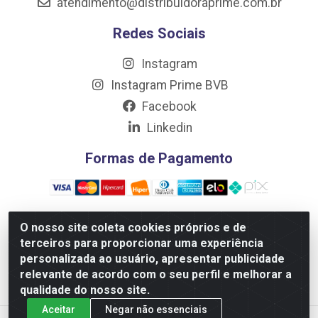
atendimento@distribuidoraprime.com.br
Redes Sociais
Instagram
Instagram Prime BVB
Facebook
Linkedin
Formas de Pagamento
O nosso site coleta cookies próprios e de
terceiros para proporcionar uma experiência
Distribuidora Prime LTDA - Av. Professor Nilton Lins, 781 -
personalizada ao usuário, apresentar publicidade
Flores, Manaus/AM - CEP 69.058-030 - CNPJ:
relevante de acordo com o seu perfil e melhorar a
10.717.750/0001-32
qualidade do nosso site.
Aceitar
Negar não essenciais