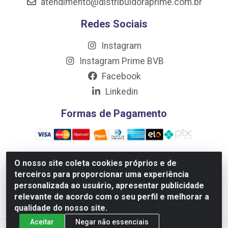
atendimento@distribuidoraprime.com.br
Redes Sociais
Instagram
Instagram Prime BVB
Facebook
Linkedin
Formas de Pagamento
O nosso site coleta cookies próprios e de
terceiros para proporcionar uma experiência
Distribuidora Prime LTDA - Av. Professor Nilton Lins, 781 -
personalizada ao usuário, apresentar publicidade
Flores, Manaus/AM - CEP 69.058-030 - CNPJ:
relevante de acordo com o seu perfil e melhorar a
10.717.750/0001-32
qualidade do nosso site.
Aceitar
Negar não essenciais