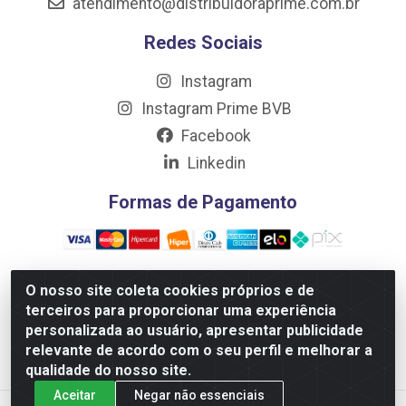
atendimento@distribuidoraprime.com.br
Redes Sociais
Instagram
Instagram Prime BVB
Facebook
Linkedin
Formas de Pagamento
O nosso site coleta cookies próprios e de
terceiros para proporcionar uma experiência
Distribuidora Prime LTDA - Av. Professor Nilton Lins, 781 -
personalizada ao usuário, apresentar publicidade
Flores, Manaus/AM - CEP 69.058-030 - CNPJ:
relevante de acordo com o seu perfil e melhorar a
10.717.750/0001-32
qualidade do nosso site.
Aceitar
Negar não essenciais