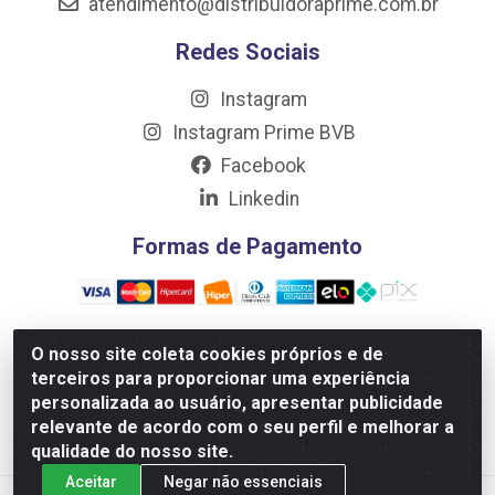
atendimento@distribuidoraprime.com.br
Redes Sociais
Instagram
Instagram Prime BVB
Facebook
Linkedin
Formas de Pagamento
O nosso site coleta cookies próprios e de
terceiros para proporcionar uma experiência
Distribuidora Prime LTDA - Av. Professor Nilton Lins, 781 -
personalizada ao usuário, apresentar publicidade
Flores, Manaus/AM - CEP 69.058-030 - CNPJ:
relevante de acordo com o seu perfil e melhorar a
10.717.750/0001-32
qualidade do nosso site.
Aceitar
Negar não essenciais