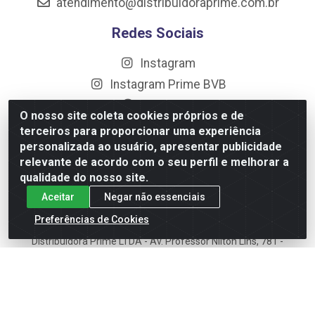
atendimento@distribuidoraprime.com.br
Redes Sociais
Instagram
Instagram Prime BVB
Facebook
O nosso site coleta cookies próprios e de
Linkedin
terceiros para proporcionar uma experiência
personalizada ao usuário, apresentar publicidade
Formas de Pagamento
relevante de acordo com o seu perfil e melhorar a
qualidade do nosso site.
Aceitar
Negar não essenciais
Preferências de Cookies
Distribuidora Prime LTDA - Av. Professor Nilton Lins, 781 -
Flores, Manaus/AM - CEP 69.058-030 - CNPJ:
10.717.750/0001-32