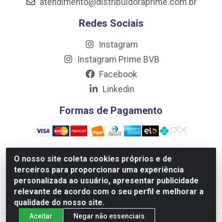
atendimento@distribuidoraprime.com.br
Redes Sociais
Instagram
Instagram Prime BVB
Facebook
Linkedin
Formas de Pagamento
O nosso site coleta cookies próprios e de
terceiros para proporcionar uma experiência
Distribuidora Prime LTDA - Av. Professor Nilton Lins, 781 -
personalizada ao usuário, apresentar publicidade
Flores, Manaus/AM - CEP 69.058-030 - CNPJ:
relevante de acordo com o seu perfil e melhorar a
10.717.750/0001-32
qualidade do nosso site.
Aceitar
Negar não essenciais