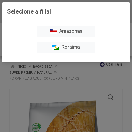
Selecione a filial
Baixe já nosso APP
0
Amazonas
Roraima
VOLTAR
INÍCIO
RAÇÃO SECA
SUPER PREMIUM NATURAL
ND CANINE AG ADULT CORDEIRO MINI 10,1KG