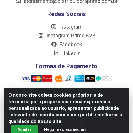
atendimento@distribuidoraprime.com.br
Redes Sociais
Instagram
Instagram Prime BVB
Facebook
Linkedin
Formas de Pagamento
O nosso site coleta cookies próprios e de
terceiros para proporcionar uma experiência
Distribuidora Prime LTDA - Av. Professor Nilton Lins, 781 -
personalizada ao usuário, apresentar publicidade
Flores, Manaus/AM - CEP 69.058-030 - CNPJ:
relevante de acordo com o seu perfil e melhorar a
10.717.750/0001-32
qualidade do nosso site.
Aceitar
Negar não essenciais