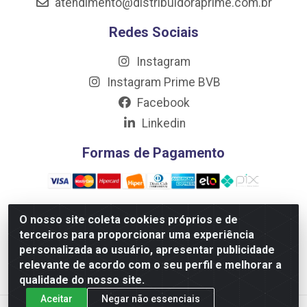
atendimento@distribuidoraprime.com.br
Redes Sociais
Instagram
Instagram Prime BVB
Facebook
Linkedin
Formas de Pagamento
O nosso site coleta cookies próprios e de
terceiros para proporcionar uma experiência
Distribuidora Prime LTDA - Av. Professor Nilton Lins, 781 -
personalizada ao usuário, apresentar publicidade
Flores, Manaus/AM - CEP 69.058-030 - CNPJ:
relevante de acordo com o seu perfil e melhorar a
10.717.750/0001-32
qualidade do nosso site.
Aceitar
Negar não essenciais