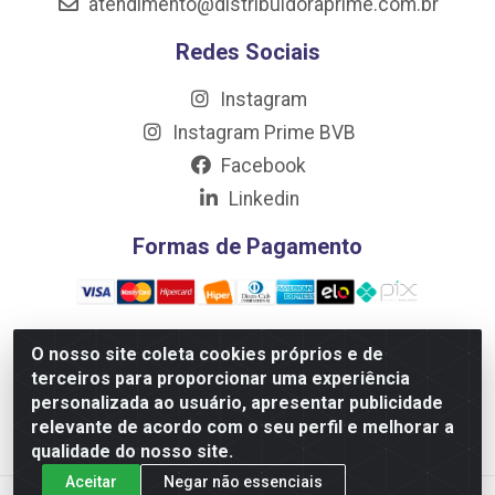
atendimento@distribuidoraprime.com.br
Redes Sociais
Instagram
Instagram Prime BVB
Facebook
Linkedin
Formas de Pagamento
O nosso site coleta cookies próprios e de
terceiros para proporcionar uma experiência
Distribuidora Prime LTDA - Av. Professor Nilton Lins, 781 -
personalizada ao usuário, apresentar publicidade
Flores, Manaus/AM - CEP 69.058-030 - CNPJ:
relevante de acordo com o seu perfil e melhorar a
10.717.750/0001-32
qualidade do nosso site.
Aceitar
Negar não essenciais