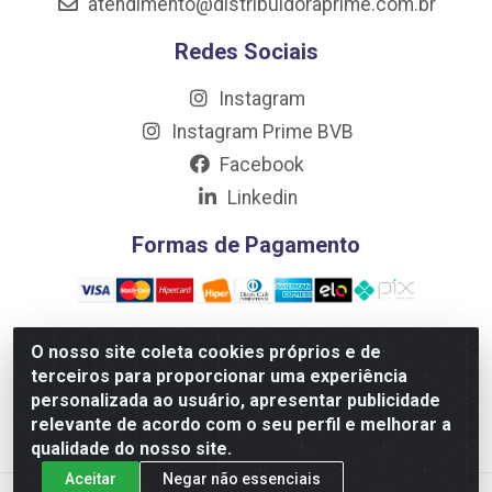
atendimento@distribuidoraprime.com.br
Redes Sociais
Instagram
Instagram Prime BVB
Facebook
Linkedin
Formas de Pagamento
O nosso site coleta cookies próprios e de
terceiros para proporcionar uma experiência
Distribuidora Prime LTDA - Av. Professor Nilton Lins, 781 -
personalizada ao usuário, apresentar publicidade
Flores, Manaus/AM - CEP 69.058-030 - CNPJ:
relevante de acordo com o seu perfil e melhorar a
10.717.750/0001-32
qualidade do nosso site.
Aceitar
Negar não essenciais