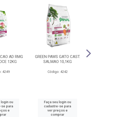
 CAO AD RMG
GREEN PAWS GATO CAST.
GREEN PAWS 
DOCE 12KG
SALMAO 10,1KG
PALA. EXI
: 4249
Código: 4242
Código
 login ou
Faça seu login ou
Faça seu 
-se para
cadastre-se para
cadastre
eços e
ver preços e
ver pr
prar
comprar
comp