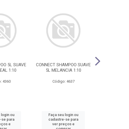
OO 5L SUAVE
CONNECT SHAMPOO SUAVE
DP COLONIA 5
EAL 1:10
5L MELANCIA 1:10
AVE
: 4360
Código: 4637
Código
 login ou
Faça seu login ou
Faça seu 
-se para
cadastre-se para
cadastre
eços e
ver preços e
ver pr
prar
comprar
comp