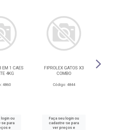
3 EM 1 CAES
FIPROLEX GATOS X3
FELIWAY OPTI
ATE 4KG
COMBO
+ REFI
: 4860
Código: 4844
Código
 login ou
Faça seu login ou
Faça seu 
-se para
cadastre-se para
cadastre
eços e
ver preços e
ver pr