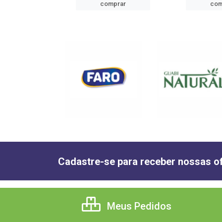
mprar
comprar
com
Cadastre-se para receber nossas of
Meus Pedidos