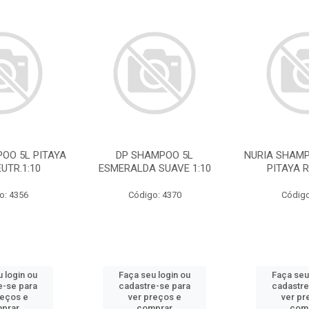
OO 5L PITAYA
DP SHAMPOO 5L
NURIA SHAMP
UTR.1:10
ESMERALDA SUAVE 1:10
PITAYA R
o: 4356
Código: 4370
Código
 login ou
Faça seu login ou
Faça seu
e-se para
cadastre-se para
cadastre
reços e
ver preços e
ver pr
prar
comprar
com