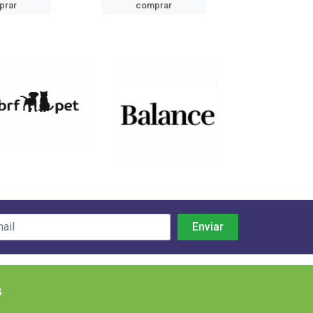
prar
comprar
comp
s