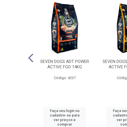
WS GATO MB
SEVEN DOGS ADT POWER
SEVEN DOGS
WHEY 1,5KG
ACTIVE FGO 14KG
ACTIVE F
o: 4760
Código: 4237
Códig
u login ou
Faça seu login ou
Faça seu
e-se para
cadastre-se para
cadastr
reços e
ver preços e
ver p
mprar
comprar
com