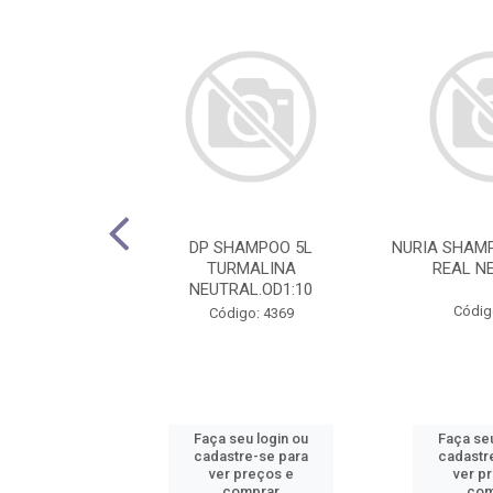
HAMPOO 5L
DP SHAMPOO 5L
NURIA SHAMP
 CUPUACU 1:10
TURMALINA
REAL NE
NEUTRAL.OD1:10
o: 4781
Códig
Código: 4369
u login ou
Faça seu login ou
Faça seu
e-se para
cadastre-se para
cadastr
reços e
ver preços e
ver p
mprar
comprar
com