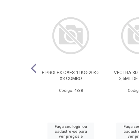
2,5MG C/ 30
FIPROLEX CAES 11KG-20KG
VECTRA 3D 
ATE 10KG
X3 COMBO
3,6ML DE
o: 4817
Código: 4838
Códig
u login ou
Faça seu login ou
Faça seu
e-se para
cadastre-se para
cadastr
reços e
ver preços e
ver p