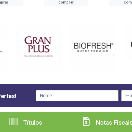
prar
comprar
com
ertas!
Títulos
Notas Fiscai