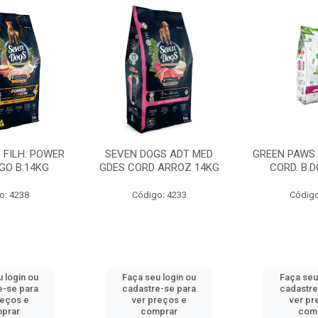
 FILH. POWER
SEVEN DOGS ADT MED
GREEN PAWS
GO B.14KG
GDES CORD ARROZ 14KG
CORD. B.
o: 4238
Código: 4233
Código
 login ou
Faça seu login ou
Faça seu
e-se para
cadastre-se para
cadastre
reços e
ver preços e
ver pr
prar
comprar
com