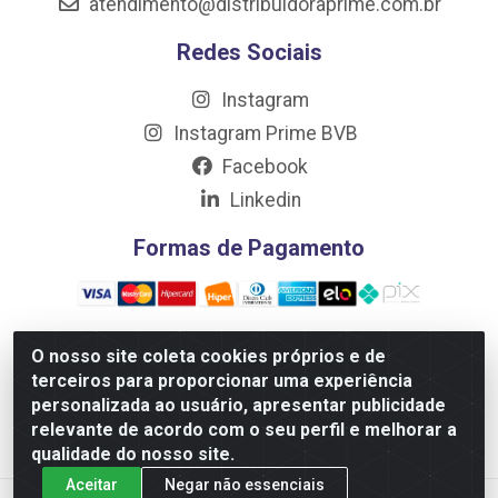
atendimento@distribuidoraprime.com.br
Redes Sociais
Instagram
Instagram Prime BVB
Facebook
Linkedin
Formas de Pagamento
O nosso site coleta cookies próprios e de
terceiros para proporcionar uma experiência
Distribuidora Prime LTDA - Av. Professor Nilton Lins, 781 -
personalizada ao usuário, apresentar publicidade
Flores, Manaus/AM - CEP 69.058-030 - CNPJ:
relevante de acordo com o seu perfil e melhorar a
10.717.750/0001-32
qualidade do nosso site.
Aceitar
Negar não essenciais